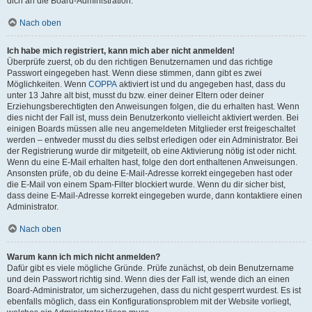
dich an die Board-Administration.
Nach oben
Ich habe mich registriert, kann mich aber nicht anmelden!
Überprüfe zuerst, ob du den richtigen Benutzernamen und das richtige
Passwort eingegeben hast. Wenn diese stimmen, dann gibt es zwei
Möglichkeiten. Wenn
COPPA
aktiviert ist und du angegeben hast, dass du
unter 13 Jahre alt bist, musst du bzw. einer deiner Eltern oder deiner
Erziehungsberechtigten den Anweisungen folgen, die du erhalten hast. Wenn
dies nicht der Fall ist, muss dein Benutzerkonto vielleicht aktiviert werden. Bei
einigen Boards müssen alle neu angemeldeten Mitglieder erst freigeschaltet
werden – entweder musst du dies selbst erledigen oder ein Administrator. Bei
der Registrierung wurde dir mitgeteilt, ob eine Aktivierung nötig ist oder nicht.
Wenn du eine E-Mail erhalten hast, folge den dort enthaltenen Anweisungen.
Ansonsten prüfe, ob du deine E-Mail-Adresse korrekt eingegeben hast oder
die E-Mail von einem Spam-Filter blockiert wurde. Wenn du dir sicher bist,
dass deine E-Mail-Adresse korrekt eingegeben wurde, dann kontaktiere einen
Administrator.
Nach oben
Warum kann ich mich nicht anmelden?
Dafür gibt es viele mögliche Gründe. Prüfe zunächst, ob dein Benutzername
und dein Passwort richtig sind. Wenn dies der Fall ist, wende dich an einen
Board-Administrator, um sicherzugehen, dass du nicht gesperrt wurdest. Es ist
ebenfalls möglich, dass ein Konfigurationsproblem mit der Website vorliegt,