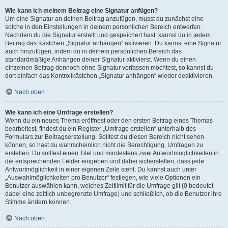
Wie kann ich meinem Beitrag eine Signatur anfügen?
Um eine Signatur an deinen Beitrag anzufügen, musst du zunächst eine
solche in den Einstellungen in deinem persönlichen Bereich entwerfen.
Nachdem du die Signatur erstellt und gespeichert hast, kannst du in jedem
Beitrag das Kästchen „Signatur anhängen“ aktivieren. Du kannst eine Signatur
auch hinzufügen, indem du in deinem persönlichen Bereich das
standardmäßige Anhängen deiner Signatur aktivierst. Wenn du einen
einzelnen Beitrag dennoch ohne Signatur verfassen möchtest, so kannst du
dort einfach das Kontrollkästchen „Signatur anhängen“ wieder deaktivieren.
Nach oben
Wie kann ich eine Umfrage erstellen?
Wenn du ein neues Thema eröffnest oder den ersten Beitrag eines Themas
bearbeitest, findest du ein Register „Umfrage erstellen“ unterhalb des
Formulars zur Beitragserstellung. Solltest du diesen Bereich nicht sehen
können, so hast du wahrscheinlich nicht die Berechtigung, Umfragen zu
erstellen. Du solltest einen Titel und mindestens zwei Antwortmöglichkeiten in
die entsprechenden Felder eingeben und dabei sicherstellen, dass jede
Antwortmöglichkeit in einer eigenen Zeile steht. Du kannst auch unter
„Auswahlmöglichkeiten pro Benutzer“ festlegen, wie viele Optionen ein
Benutzer auswählen kann, welches Zeitlimit für die Umfrage gilt (0 bedeutet
dabei eine zeitlich unbegrenzte Umfrage) und schließlich, ob die Benutzer ihre
Stimme ändern können.
Nach oben