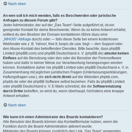
Nach oben
An wen soll ich mich wenden, falls es Beschwerden oder juristische
Anfragen zu diesem Forum gibt?
Jeder Administrator, der auf der „Das Team“-Seite aufgeführt ist, ist ein
geeigneter Kontakt für deine Beschwerde. Wenn du so keine Antwort erhältst,
solltest du den Besitzer der Domain kontaktieren (führe dazu eine
„WHOIS“-Abfrage
durch) oder — falls diese Seite bei einem kostenlosen
Webhoster wie z. B. Yahoo!, free.fr, funpic.de usw. liegt — den Support oder
den Abuse-Kontakt des betreffenden Dienstes. Bitte beachte, dass phpBB
Limited (phpBB.com) und phpBB Deutschland e. V. (phpBB.de)
absolut keinen
Einfluss
auf die Benutzung oder den oder die Benutzer der Forensoftware
haben und dafür in keiner Weise zur Verantwortung herangezogen werden
können. Kontaktiere daher nie phpBB Limited oder phpBB Deutschland e. V. in
Zusammenhang mit jeglichen juristischen Fragen (Unterlassungserklärungen,
Haftungsfragen usw.), die
sich nicht direkt
auf die Websiten phpbb.com,
phpbb.de oder die phpBB-Software selbst beziehen. Falls du phpBB Limited
oder phpBB Deutschland e. V. E-Mails schreibst, die die
Softwarenutzung
durch Dritte
betreffen, so wirst du, wenn überhaupt, höchstens eine knappe
Antwort erhalten.
Nach oben
Wie kann ich einen Administrator des Boards kontaktieren?
Alle Benutzer des Boards können das Kontaktformular nutzen, wenn die
Funktion durch die Board-Administration aktiviert wurde.
Mitglieder des Boards können zusätzlich den Link „Das Team“ verwenden.