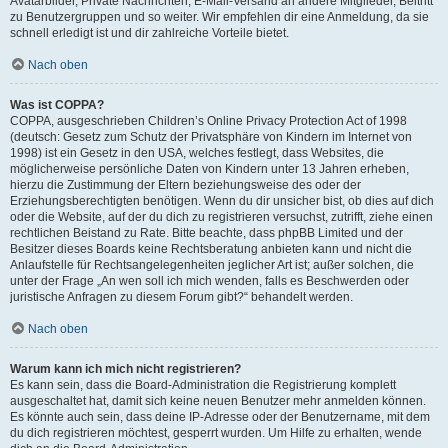
Avatarbilder, Private Nachrichten, E-Mail-Versand an andere Mitglieder, Beitritt
zu Benutzergruppen und so weiter. Wir empfehlen dir eine Anmeldung, da sie
schnell erledigt ist und dir zahlreiche Vorteile bietet.
Nach oben
Was ist COPPA?
COPPA, ausgeschrieben Children’s Online Privacy Protection Act of 1998
(deutsch: Gesetz zum Schutz der Privatsphäre von Kindern im Internet von
1998) ist ein Gesetz in den USA, welches festlegt, dass Websites, die
möglicherweise persönliche Daten von Kindern unter 13 Jahren erheben,
hierzu die Zustimmung der Eltern beziehungsweise des oder der
Erziehungsberechtigten benötigen. Wenn du dir unsicher bist, ob dies auf dich
oder die Website, auf der du dich zu registrieren versuchst, zutrifft, ziehe einen
rechtlichen Beistand zu Rate. Bitte beachte, dass phpBB Limited und der
Besitzer dieses Boards keine Rechtsberatung anbieten kann und nicht die
Anlaufstelle für Rechtsangelegenheiten jeglicher Art ist; außer solchen, die
unter der Frage „An wen soll ich mich wenden, falls es Beschwerden oder
juristische Anfragen zu diesem Forum gibt?“ behandelt werden.
Nach oben
Warum kann ich mich nicht registrieren?
Es kann sein, dass die Board-Administration die Registrierung komplett
ausgeschaltet hat, damit sich keine neuen Benutzer mehr anmelden können.
Es könnte auch sein, dass deine IP-Adresse oder der Benutzername, mit dem
du dich registrieren möchtest, gesperrt wurden. Um Hilfe zu erhalten, wende