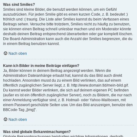
Was sind Smilies?
Smilies sind kleine Bilder, die benutzt werden können, um ein Gefühl
auszudrücken. Für jeden Smilie gibt es einen kurzen Code, z. B. bedeutet :)
fröhlich und :( traurig. Die Liste aller Smilies kannst du beim Verfassen eines
Beitrags sehen. Versuche bitte trotzdem, Smilies nicht zu häufig zu benutzen,
sie können einen Beitrag schnell unlesbar machen und ein Moderator könnte
deshalb deinen Beitrag entsprechend überarbeiten oder gar komplett löschen.
Die Board-Administration kann auch die Anzahl der Smilies begrenzen, die du
in einem Beitrag benutzen kannst.
Nach oben
Kann ich Bilder in meine Beiträge einfügen?
Ja, Bilder können in deinem Beitrag angezeigt werden. Wenn die
Administration Dateianhänge erlaubt hat, kannst du das Bild auch direkt
hochladen. Ansonsten musst du zu einem Bild verlinken, das auf einem
öffentlich zugänglichen Server liegt, z. B. http://www.domain.tld/mein-bild.gif.
Du kannst weder Bilder verlinken, die sich auf deinem eigenen PC befinden
(außer es ist ein öffentlich zugänglicher Server), noch zu Bildern, die nur nach
einer Anmeldung verfügbar sind, z. B. Hotmail- oder Yahoo-Mailboxen, mit
einem Passwort geschützte Seiten usw. Um das Bild anzuzeigen, benutze den
BBCode-Tag „[img]“.
Nach oben
Was sind globale Bekanntmachungen?
Globale Bekanntmachungen beinhalten wichtige Informationen, deshalb