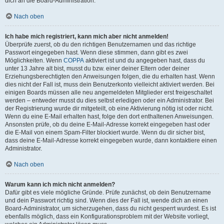
dich an die Board-Administration.
Nach oben
Ich habe mich registriert, kann mich aber nicht anmelden!
Überprüfe zuerst, ob du den richtigen Benutzernamen und das richtige
Passwort eingegeben hast. Wenn diese stimmen, dann gibt es zwei
Möglichkeiten. Wenn
COPPA
aktiviert ist und du angegeben hast, dass du
unter 13 Jahre alt bist, musst du bzw. einer deiner Eltern oder deiner
Erziehungsberechtigten den Anweisungen folgen, die du erhalten hast. Wenn
dies nicht der Fall ist, muss dein Benutzerkonto vielleicht aktiviert werden. Bei
einigen Boards müssen alle neu angemeldeten Mitglieder erst freigeschaltet
werden – entweder musst du dies selbst erledigen oder ein Administrator. Bei
der Registrierung wurde dir mitgeteilt, ob eine Aktivierung nötig ist oder nicht.
Wenn du eine E-Mail erhalten hast, folge den dort enthaltenen Anweisungen.
Ansonsten prüfe, ob du deine E-Mail-Adresse korrekt eingegeben hast oder
die E-Mail von einem Spam-Filter blockiert wurde. Wenn du dir sicher bist,
dass deine E-Mail-Adresse korrekt eingegeben wurde, dann kontaktiere einen
Administrator.
Nach oben
Warum kann ich mich nicht anmelden?
Dafür gibt es viele mögliche Gründe. Prüfe zunächst, ob dein Benutzername
und dein Passwort richtig sind. Wenn dies der Fall ist, wende dich an einen
Board-Administrator, um sicherzugehen, dass du nicht gesperrt wurdest. Es ist
ebenfalls möglich, dass ein Konfigurationsproblem mit der Website vorliegt,