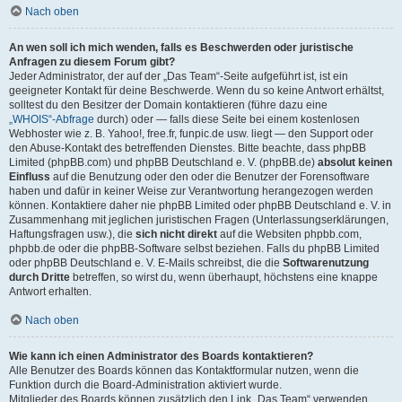
Nach oben
An wen soll ich mich wenden, falls es Beschwerden oder juristische
Anfragen zu diesem Forum gibt?
Jeder Administrator, der auf der „Das Team“-Seite aufgeführt ist, ist ein
geeigneter Kontakt für deine Beschwerde. Wenn du so keine Antwort erhältst,
solltest du den Besitzer der Domain kontaktieren (führe dazu eine
„WHOIS“-Abfrage
durch) oder — falls diese Seite bei einem kostenlosen
Webhoster wie z. B. Yahoo!, free.fr, funpic.de usw. liegt — den Support oder
den Abuse-Kontakt des betreffenden Dienstes. Bitte beachte, dass phpBB
Limited (phpBB.com) und phpBB Deutschland e. V. (phpBB.de)
absolut keinen
Einfluss
auf die Benutzung oder den oder die Benutzer der Forensoftware
haben und dafür in keiner Weise zur Verantwortung herangezogen werden
können. Kontaktiere daher nie phpBB Limited oder phpBB Deutschland e. V. in
Zusammenhang mit jeglichen juristischen Fragen (Unterlassungserklärungen,
Haftungsfragen usw.), die
sich nicht direkt
auf die Websiten phpbb.com,
phpbb.de oder die phpBB-Software selbst beziehen. Falls du phpBB Limited
oder phpBB Deutschland e. V. E-Mails schreibst, die die
Softwarenutzung
durch Dritte
betreffen, so wirst du, wenn überhaupt, höchstens eine knappe
Antwort erhalten.
Nach oben
Wie kann ich einen Administrator des Boards kontaktieren?
Alle Benutzer des Boards können das Kontaktformular nutzen, wenn die
Funktion durch die Board-Administration aktiviert wurde.
Mitglieder des Boards können zusätzlich den Link „Das Team“ verwenden.