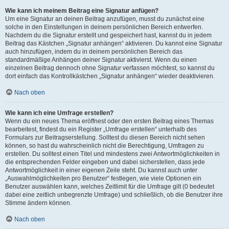
Wie kann ich meinem Beitrag eine Signatur anfügen?
Um eine Signatur an deinen Beitrag anzufügen, musst du zunächst eine
solche in den Einstellungen in deinem persönlichen Bereich entwerfen.
Nachdem du die Signatur erstellt und gespeichert hast, kannst du in jedem
Beitrag das Kästchen „Signatur anhängen“ aktivieren. Du kannst eine Signatur
auch hinzufügen, indem du in deinem persönlichen Bereich das
standardmäßige Anhängen deiner Signatur aktivierst. Wenn du einen
einzelnen Beitrag dennoch ohne Signatur verfassen möchtest, so kannst du
dort einfach das Kontrollkästchen „Signatur anhängen“ wieder deaktivieren.
Nach oben
Wie kann ich eine Umfrage erstellen?
Wenn du ein neues Thema eröffnest oder den ersten Beitrag eines Themas
bearbeitest, findest du ein Register „Umfrage erstellen“ unterhalb des
Formulars zur Beitragserstellung. Solltest du diesen Bereich nicht sehen
können, so hast du wahrscheinlich nicht die Berechtigung, Umfragen zu
erstellen. Du solltest einen Titel und mindestens zwei Antwortmöglichkeiten in
die entsprechenden Felder eingeben und dabei sicherstellen, dass jede
Antwortmöglichkeit in einer eigenen Zeile steht. Du kannst auch unter
„Auswahlmöglichkeiten pro Benutzer“ festlegen, wie viele Optionen ein
Benutzer auswählen kann, welches Zeitlimit für die Umfrage gilt (0 bedeutet
dabei eine zeitlich unbegrenzte Umfrage) und schließlich, ob die Benutzer ihre
Stimme ändern können.
Nach oben