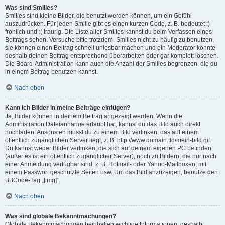
Was sind Smilies?
Smilies sind kleine Bilder, die benutzt werden können, um ein Gefühl
auszudrücken. Für jeden Smilie gibt es einen kurzen Code, z. B. bedeutet :)
fröhlich und :( traurig. Die Liste aller Smilies kannst du beim Verfassen eines
Beitrags sehen. Versuche bitte trotzdem, Smilies nicht zu häufig zu benutzen,
sie können einen Beitrag schnell unlesbar machen und ein Moderator könnte
deshalb deinen Beitrag entsprechend überarbeiten oder gar komplett löschen.
Die Board-Administration kann auch die Anzahl der Smilies begrenzen, die du
in einem Beitrag benutzen kannst.
Nach oben
Kann ich Bilder in meine Beiträge einfügen?
Ja, Bilder können in deinem Beitrag angezeigt werden. Wenn die
Administration Dateianhänge erlaubt hat, kannst du das Bild auch direkt
hochladen. Ansonsten musst du zu einem Bild verlinken, das auf einem
öffentlich zugänglichen Server liegt, z. B. http://www.domain.tld/mein-bild.gif.
Du kannst weder Bilder verlinken, die sich auf deinem eigenen PC befinden
(außer es ist ein öffentlich zugänglicher Server), noch zu Bildern, die nur nach
einer Anmeldung verfügbar sind, z. B. Hotmail- oder Yahoo-Mailboxen, mit
einem Passwort geschützte Seiten usw. Um das Bild anzuzeigen, benutze den
BBCode-Tag „[img]“.
Nach oben
Was sind globale Bekanntmachungen?
Globale Bekanntmachungen beinhalten wichtige Informationen, deshalb