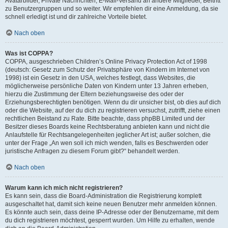
Avatarbilder, Private Nachrichten, E-Mail-Versand an andere Mitglieder, Beitritt
zu Benutzergruppen und so weiter. Wir empfehlen dir eine Anmeldung, da sie
schnell erledigt ist und dir zahlreiche Vorteile bietet.
Nach oben
Was ist COPPA?
COPPA, ausgeschrieben Children’s Online Privacy Protection Act of 1998
(deutsch: Gesetz zum Schutz der Privatsphäre von Kindern im Internet von
1998) ist ein Gesetz in den USA, welches festlegt, dass Websites, die
möglicherweise persönliche Daten von Kindern unter 13 Jahren erheben,
hierzu die Zustimmung der Eltern beziehungsweise des oder der
Erziehungsberechtigten benötigen. Wenn du dir unsicher bist, ob dies auf dich
oder die Website, auf der du dich zu registrieren versuchst, zutrifft, ziehe einen
rechtlichen Beistand zu Rate. Bitte beachte, dass phpBB Limited und der
Besitzer dieses Boards keine Rechtsberatung anbieten kann und nicht die
Anlaufstelle für Rechtsangelegenheiten jeglicher Art ist; außer solchen, die
unter der Frage „An wen soll ich mich wenden, falls es Beschwerden oder
juristische Anfragen zu diesem Forum gibt?“ behandelt werden.
Nach oben
Warum kann ich mich nicht registrieren?
Es kann sein, dass die Board-Administration die Registrierung komplett
ausgeschaltet hat, damit sich keine neuen Benutzer mehr anmelden können.
Es könnte auch sein, dass deine IP-Adresse oder der Benutzername, mit dem
du dich registrieren möchtest, gesperrt wurden. Um Hilfe zu erhalten, wende