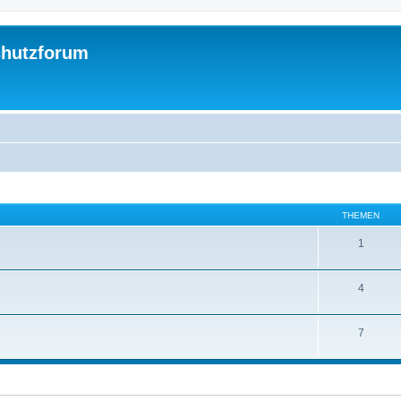
chutzforum
THEMEN
1
4
7