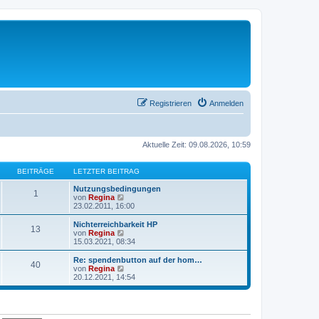
Registrieren
Anmelden
Aktuelle Zeit: 09.08.2026, 10:59
BEITRÄGE
LETZTER BEITRAG
Nutzungsbedingungen
1
N
von
Regina
e
23.02.2011, 16:00
u
e
Nichterreichbarkeit HP
13
s
N
von
Regina
t
e
15.03.2021, 08:34
e
u
r
e
Re: spendenbutton auf der hom…
40
B
s
N
von
Regina
e
t
e
20.12.2021, 14:54
i
e
u
t
r
e
r
B
s
a
e
t
g
i
e