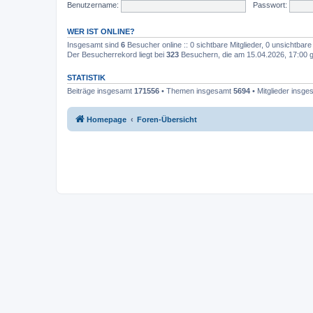
Benutzername:
Passwort:
WER IST ONLINE?
Insgesamt sind
6
Besucher online :: 0 sichtbare Mitglieder, 0 unsichtbar
Der Besucherrekord liegt bei
323
Besuchern, die am 15.04.2026, 17:00 gl
STATISTIK
Beiträge insgesamt
171556
• Themen insgesamt
5694
• Mitglieder insg
Homepage
Foren-Übersicht