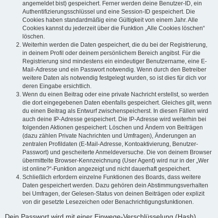
angemeldet bist) gespeichert. Ferner werden deine Benutzer-ID, ein
Authentifizierungsschlüssel und eine Session-ID gespeichert. Die
Cookies haben standardmäßig eine Gültigkeit von einem Jahr. Alle
Cookies kannst du jederzeit über die Funktion „Alle Cookies löschen“
löschen.
Weiterhin werden die Daten gespeichert, die du bei der Registrierung,
in deinem Profil oder deinem persönlichem Bereich angibst. Für die
Registrierung sind mindestens ein eindeutiger Benutzername, eine E-
Mail-Adresse und ein Passwort notwendig. Wenn durch den Betreiber
weitere Daten als notwendig festgelegt wurden, so ist dies für dich vor
deren Eingabe ersichtlich.
Wenn du einen Beitrag oder eine private Nachricht erstellst, so werden
die dort eingegebenen Daten ebenfalls gespeichert. Gleiches gilt, wenn
du einen Beitrag als Entwurf zwischenspeicherst. In diesen Fällen wird
auch deine IP-Adresse gespeichert. Die IP-Adresse wird weiterhin bei
folgenden Aktionen gespeichert: Löschen und Ändern von Beiträgen
(dazu zählen Private Nachrichten und Umfragen), Änderungen an
zentralen Profildaten (E-Mail-Adresse, Kontoaktivierung, Benutzer-
Passwort) und gescheiterte Anmeldeversuche. Die von deinem Browser
übermittelte Browser-Kennzeichnung (User Agent) wird nur in der „Wer
ist online?“-Funktion angezeigt und nicht dauerhaft gespeichert.
Schließlich erfordern einzelne Funktionen des Boards, dass weitere
Daten gespeichert werden. Dazu gehören dein Abstimmungsverhalten
bei Umfragen, der Gelesen-Status von deinen Beiträgen oder explizit
von dir gesetzte Lesezeichen oder Benachrichtigungsfunktionen.
Dein Passwort wird mit einer Einwege-Verschlüsselung (Hash)