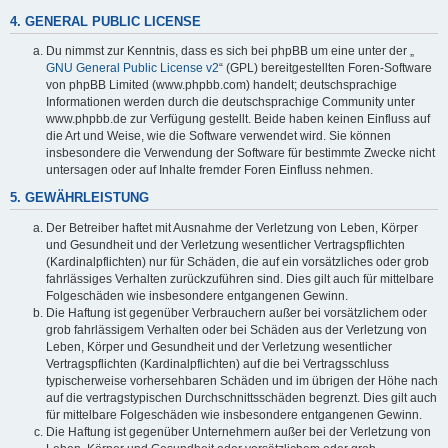
4. GENERAL PUBLIC LICENSE
Du nimmst zur Kenntnis, dass es sich bei phpBB um eine unter der „
GNU General Public License v2
“ (GPL) bereitgestellten Foren-Software
von phpBB Limited (www.phpbb.com) handelt; deutschsprachige
Informationen werden durch die deutschsprachige Community unter
www.phpbb.de zur Verfügung gestellt. Beide haben keinen Einfluss auf
die Art und Weise, wie die Software verwendet wird. Sie können
insbesondere die Verwendung der Software für bestimmte Zwecke nicht
untersagen oder auf Inhalte fremder Foren Einfluss nehmen.
5. GEWÄHRLEISTUNG
Der Betreiber haftet mit Ausnahme der Verletzung von Leben, Körper
und Gesundheit und der Verletzung wesentlicher Vertragspflichten
(Kardinalpflichten) nur für Schäden, die auf ein vorsätzliches oder grob
fahrlässiges Verhalten zurückzuführen sind. Dies gilt auch für mittelbare
Folgeschäden wie insbesondere entgangenen Gewinn.
Die Haftung ist gegenüber Verbrauchern außer bei vorsätzlichem oder
grob fahrlässigem Verhalten oder bei Schäden aus der Verletzung von
Leben, Körper und Gesundheit und der Verletzung wesentlicher
Vertragspflichten (Kardinalpflichten) auf die bei Vertragsschluss
typischerweise vorhersehbaren Schäden und im übrigen der Höhe nach
auf die vertragstypischen Durchschnittsschäden begrenzt. Dies gilt auch
für mittelbare Folgeschäden wie insbesondere entgangenen Gewinn.
Die Haftung ist gegenüber Unternehmern außer bei der Verletzung von