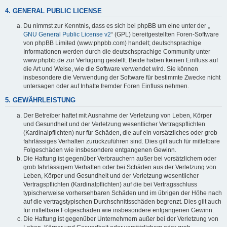
4. GENERAL PUBLIC LICENSE
Du nimmst zur Kenntnis, dass es sich bei phpBB um eine unter der „
GNU General Public License v2
“ (GPL) bereitgestellten Foren-Software
von phpBB Limited (www.phpbb.com) handelt; deutschsprachige
Informationen werden durch die deutschsprachige Community unter
www.phpbb.de zur Verfügung gestellt. Beide haben keinen Einfluss auf
die Art und Weise, wie die Software verwendet wird. Sie können
insbesondere die Verwendung der Software für bestimmte Zwecke nicht
untersagen oder auf Inhalte fremder Foren Einfluss nehmen.
5. GEWÄHRLEISTUNG
Der Betreiber haftet mit Ausnahme der Verletzung von Leben, Körper
und Gesundheit und der Verletzung wesentlicher Vertragspflichten
(Kardinalpflichten) nur für Schäden, die auf ein vorsätzliches oder grob
fahrlässiges Verhalten zurückzuführen sind. Dies gilt auch für mittelbare
Folgeschäden wie insbesondere entgangenen Gewinn.
Die Haftung ist gegenüber Verbrauchern außer bei vorsätzlichem oder
grob fahrlässigem Verhalten oder bei Schäden aus der Verletzung von
Leben, Körper und Gesundheit und der Verletzung wesentlicher
Vertragspflichten (Kardinalpflichten) auf die bei Vertragsschluss
typischerweise vorhersehbaren Schäden und im übrigen der Höhe nach
auf die vertragstypischen Durchschnittsschäden begrenzt. Dies gilt auch
für mittelbare Folgeschäden wie insbesondere entgangenen Gewinn.
Die Haftung ist gegenüber Unternehmern außer bei der Verletzung von