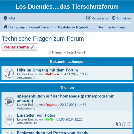
Los Duendes....das Tierschutzforum
FAQ
Registrieren
Anmelden
Homepage
Foren-Übersicht
Gästebereich (puplic area)
Technische Fragen zum Forum
Technische Fragen zum Forum
Neues Thema
6 Themen • Seite
1
von
1
Bekanntmachungen
Hilfe im Umgang mit dem Forum
Letzter Beitrag von
MaChica
«
04.11.2017, 13:12
Antworten:
2
Themen
spendenbutton auf der homepage (partnerprogramm
amazon)
Letzter Beitrag von
Regina
«
20.12.2021, 14:54
Antworten:
8
Einstellen von Fotos
Letzter Beitrag von
ReNi
«
05.06.2018, 12:22
Antworten:
13
1
2
Fehlermeldung bei Posten vom Handy