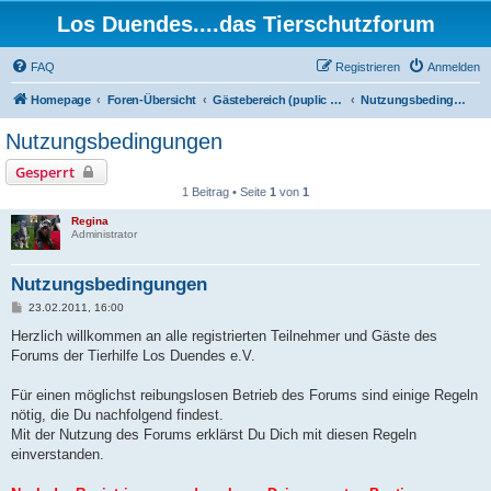
Los Duendes....das Tierschutzforum
FAQ
Registrieren
Anmelden
Homepage
Foren-Übersicht
Gästebereich (puplic area)
Nutzungsbedingungen
Nutzungsbedingungen
Gesperrt
1 Beitrag • Seite
1
von
1
Regina
Administrator
Nutzungsbedingungen
B
23.02.2011, 16:00
e
i
Herzlich willkommen an alle registrierten Teilnehmer und Gäste des
t
Forums der Tierhilfe Los Duendes e.V.
r
a
g
Für einen möglichst reibungslosen Betrieb des Forums sind einige Regeln
nötig, die Du nachfolgend findest.
Mit der Nutzung des Forums erklärst Du Dich mit diesen Regeln
einverstanden.